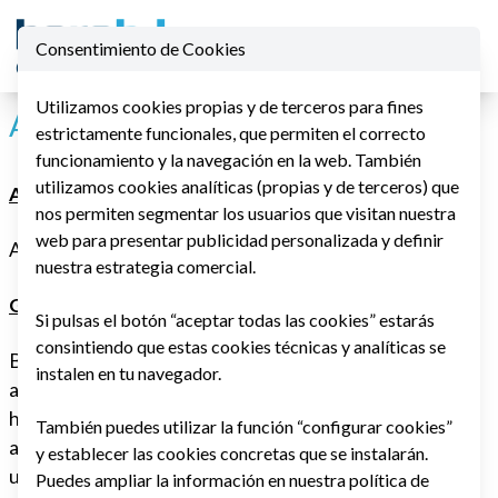
Consentimiento de Cookies
Ope
Utilizamos cookies propias y de terceros para fines
Accesibilidad WCAG 2.1
estrictamente funcionales, que permiten el correcto
funcionamiento y la navegación en la web. También
utilizamos cookies analíticas (propias y de terceros) que
Accesibilidad
nos permiten segmentar los usuarios que visitan nuestra
web para presentar publicidad personalizada y definir
Actualizado: septiembre de 2024
nuestra estrategia comercial.
General
Si pulsas el botón “aceptar todas las cookies” estarás
consintiendo que estas cookies técnicas y analíticas se
BOROBIL se esfuerza por que sus servicios sean
instalen en tu navegador.
accesibles para personas con discapacidad. BOROBIL
ha invertido una importante cantidad de recursos para
También puedes utilizar la función “configurar cookies”
ayudar a garantizar que su sitio web sea más fácil de
y establecer las cookies concretas que se instalarán.
usar y más accesible para las personas con
Puedes ampliar la información en nuestra
política de