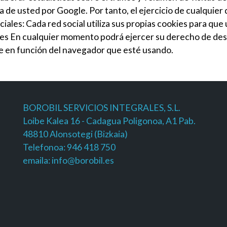
 de usted por Google. Por tanto, el ejercicio de cualquie
les: Cada red social utiliza sus propias cookies para que
es En cualquier momento podrá ejercer su derecho de desac
te en función del navegador que esté usando.
BOROBIL SERVICIOS INTEGRALES, S.L.
Loibe Kalea 16 - Cadagua Poligonoa, A1 Pab.
48810 Alonsotegi (Bizkaia)
Telefonoa: 946 418 750
emaila: info@borobil.es