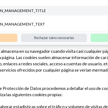
Zerbitzuak
Enpresa
Informazio
ON_MANAGEMENT_TITLE
ON_MANAGEMENT_TEXT
Rechazar salvo necesarias
almacena en su navegador cuando visita casi cualquier pág
a página. Las cookies suelen almacenar información de car
, enlaces a redes sociales, acceso a cuentas de usuario, etc
los servicios ofrecidos por cualquier página se verían merm
de Protección de Datos procedemos a detallar el uso de coo
liza las siguientes cookies propias:
orar estadísticas sobre el tráfico y volumen de visitas de e